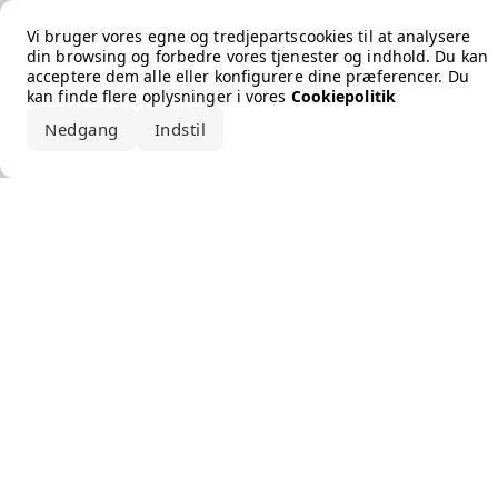
Error loading the brand
Vi bruger vores egne og tredjepartscookies til at analysere
din browsing og forbedre vores tjenester og indhold. Du kan
acceptere dem alle eller konfigurere dine præferencer. Du
kan finde flere oplysninger i vores
Cookiepolitik
Nedgang
Indstil
Accepter alle